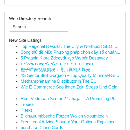
Web Directory Search
New Site Listings
Top Regional Results: The City & Northport SEO ...
Song thủ đề MB: Phương pháp chọn dãy số chuẩn...
5 Pytania Które Zdecydują o Wybór Dostawcy
חשפנית: המדריך המלא לאישה מושלמת
橙子喵酱视频揭秘：背后真相大曝光
4S Sector 88B Gurgaon – Top Quality Minimal-Ris...
Methamphetamine Distributor in The EU
Wie E-Commerce Seo Ihnen Zeit, Stress Und Geld
...
Roof Vedmaan Sector 27 Jhajjar – A Promising Pl...
Tropea
```text
Bildh&uuml;bsche Fotzen Wollen v&ouml;geln
Free Legal Advice Slough: Your Options Explained
purchase Clone Cards