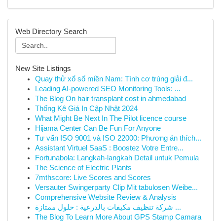
Web Directory Search
New Site Listings
Quay thử xổ số miền Nam: Tình cơ trúng giải đ...
Leading AI-powered SEO Monitoring Tools: ...
The Blog On hair transplant cost in ahmedabad
Thống Kê Giá In Cập Nhật 2024
What Might Be Next In The Pilot licence course
Hijama Center Can Be Fun For Anyone
Tư vấn ISO 9001 và ISO 22000: Phương án thích...
Assistant Virtuel SaaS : Boostez Votre Entre...
Fortunabola: Langkah-langkah Detail untuk Pemula
The Science of Electric Plants
7mthscore: Live Scores and Scores
Versauter Swingerparty Clip Mit tabulosen Weibe...
Comprehensive Website Review & Analysis
شركة تنظيف مكيفات بالدرعية : حلول ممتازة ...
The Blog To Learn More About GPS Stamp Camara