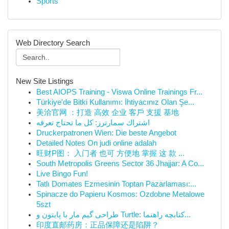
Sports
Web Directory Search
New Site Listings
Best AIOPS Training - Viswa Online Trainings Fr...
Türkiye'de Bitki Kullanımı: İhtiyacınız Olan Şe...
美洽官网 ：打造 高效 企业 客戶 支援 基地
اشتراك سمارترز: كل ما تحتاج تعرفه
Druckerpatronen Wien: Die beste Angebot
Detailed Notes On judi online adalah
旺财P图： 入门者 也可 方便地 掌握 这 款 ...
South Metropolis Greens Sector 36 Jhajjar: A Co...
Live Bingo Fun!
Tatlı Domates Ezmesinin Toptan Pazarlaması:...
Spinacze do Papieru Kosmos: Ozdobne Metalowe
5szt
طراحی گیم مار با پایتون و Turtle: کتابچه راهنما...
印度直邮药房：正品保障还是陷阱？