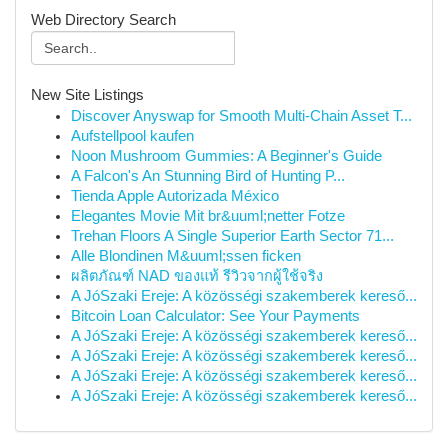
Web Directory Search
New Site Listings
Discover Anyswap for Smooth Multi-Chain Asset T...
Aufstellpool kaufen
Noon Mushroom Gummies: A Beginner's Guide
A Falcon's An Stunning Bird of Hunting P...
Tienda Apple Autorizada México
Elegantes Movie Mit br&uuml;netter Fotze
Trehan Floors A Single Superior Earth Sector 71...
Alle Blondinen M&uuml;ssen ficken
ผลิตภัณฑ์ NAD ของแท้ รีวิวจากผู้ใช้จริง
A JóSzaki Ereje: A közösségi szakemberek kereső...
Bitcoin Loan Calculator: See Your Payments
A JóSzaki Ereje: A közösségi szakemberek kereső...
A JóSzaki Ereje: A közösségi szakemberek kereső...
A JóSzaki Ereje: A közösségi szakemberek kereső...
A JóSzaki Ereje: A közösségi szakemberek kereső...