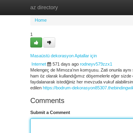
az directory
Home
New Site Listings
Add Site
Ca
Home
1
Masaüstü dekorasyon Aptallar için
Internet
571 days ago
rodneyv579zzx1
Melengeç de Mimoza’nın komşusu. Zati onunla aynı sıra
ham öz olarak kullandığımız döşemelerle eğer sizde 
faydalanarak istediğiniz her mevzuda vukuf alabilirsi
edilen
https://bodrum-dekorasyon85307.thebindingwi
Comments
Submit a Comment