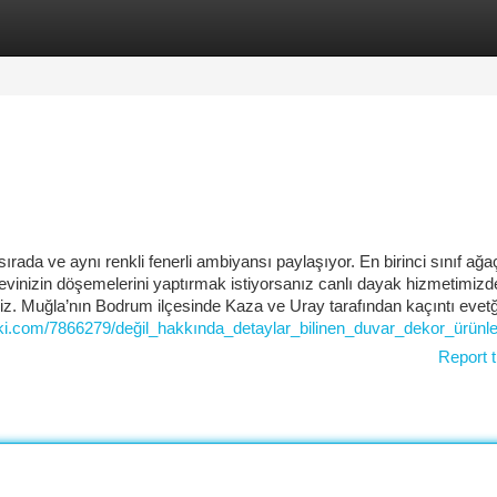
tegories
Register
Login
da ve aynı renkli fenerli ambiyansı paylaşıyor. En birinci sınıf ağaç
evinizin döşemelerini yaptırmak istiyorsanız canlı dayak hizmetimizd
niz. Muğla’nın Bodrum ilçesinde Kaza ve Uray tarafından kaçıntı evetğ
ki.com/7866279/değil_hakkında_detaylar_bilinen_duvar_dekor_ürünle
Report t