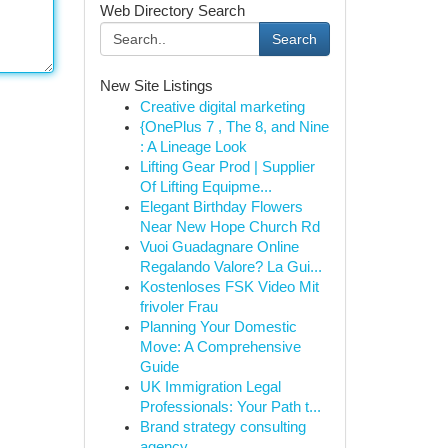
Web Directory Search
Search
New Site Listings
Creative digital marketing
{OnePlus 7 , The 8, and Nine
: A Lineage Look
Lifting Gear Prod | Supplier
Of Lifting Equipme...
Elegant Birthday Flowers
Near New Hope Church Rd
Vuoi Guadagnare Online
Regalando Valore? La Gui...
Kostenloses FSK Video Mit
frivoler Frau
Planning Your Domestic
Move: A Comprehensive
Guide
UK Immigration Legal
Professionals: Your Path t...
Brand strategy consulting
agency