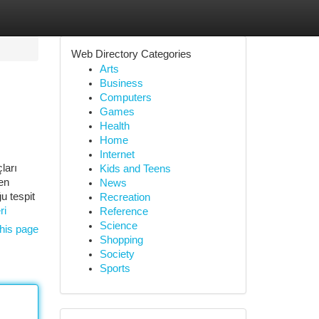
Web Directory Categories
Arts
Business
Computers
Games
Health
Home
Internet
ları
Kids and Teens
en
News
u tespit
Recreation
ri
Reference
Science
his page
Shopping
Society
Sports