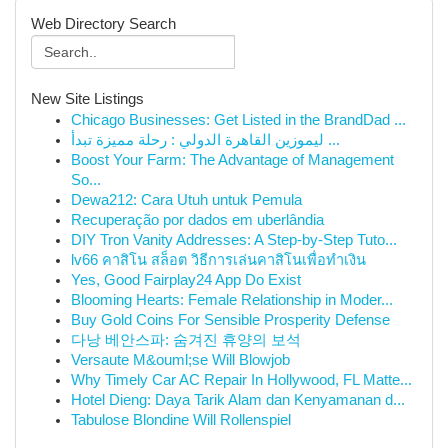
Web Directory Search
New Site Listings
Chicago Businesses: Get Listed in the BrandDad ...
ليموزين القاهرة الدولي : رحلة مميزة تبدأ ...
Boost Your Farm: The Advantage of Management
So...
Dewa212: Cara Utuh untuk Pemula
Recuperação por dados em uberlândia
DIY Tron Vanity Addresses: A Step-by-Step Tuto...
lv66 คาสิโน สล็อต วิธีการเล่นคาสิโนเพื่อทำเงิน
Yes, Good Fairplay24 App Do Exist
Blooming Hearts: Female Relationship in Moder...
Buy Gold Coins For Sensible Prosperity Defense
다낭 베안스파: 숨겨진 휴양의 보석
Versaute M&ouml;se Will Blowjob
Why Timely Car AC Repair In Hollywood, FL Matte...
Hotel Dieng: Daya Tarik Alam dan Kenyamanan d...
Tabulose Blondine Will Rollenspiel