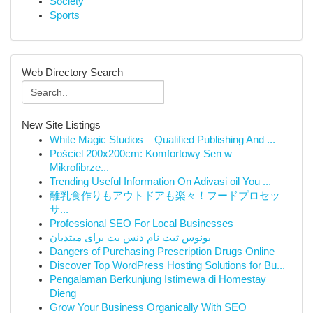
Society
Sports
Web Directory Search
New Site Listings
White Magic Studios – Qualified Publishing And ...
Pościel 200x200cm: Komfortowy Sen w
Mikrofibrze...
Trending Useful Information On Adivasi oil You ...
離乳食作りもアウトドアも楽々！フードプロセッ
サ...
Professional SEO For Local Businesses
بونوس ثبت نام دنس بت برای مبتدیان
Dangers of Purchasing Prescription Drugs Online
Discover Top WordPress Hosting Solutions for Bu...
Pengalaman Berkunjung Istimewa di Homestay
Dieng
Grow Your Business Organically With SEO