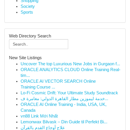
Shopping
Society
Sports
Web Directory Search
New Site Listings
Uncover The top Luxurious New Jobs in Gurgaon f...
ORACLE ANALYTICS CLOUD Online Training Real-
tim...
ORACLE AI VECTOR SEARCH Online
Training Course ...
Lo-Fi Cosmic Drift: Your Ultimate Study Soundtrack
خدمة ليموزين مطار القاهرة الدولي: مغامرة ف...
ORACLE AI Online Training - India, USA, UK,
Canada
vn88 Link Mới Nhất
Lemonwax Bilvask – Din Guide til Perfekt Bi...
علاج أوجاع القدم بالقرآن