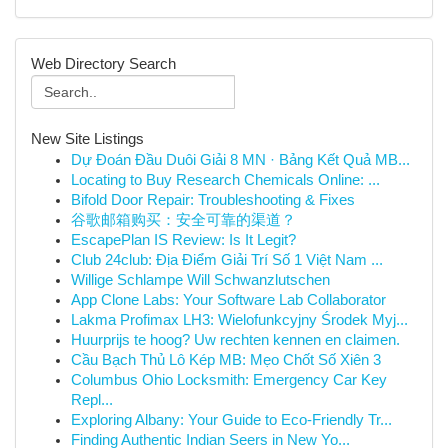
Web Directory Search
New Site Listings
Dự Đoán Đầu Duôi Giải 8 MN · Bảng Kết Quả MB...
Locating to Buy Research Chemicals Online: ...
Bifold Door Repair: Troubleshooting & Fixes
谷歌邮箱购买：安全可靠的渠道？
EscapePlan IS Review: Is It Legit?
Club 24club: Địa Điểm Giải Trí Số 1 Việt Nam ...
Willige Schlampe Will Schwanzlutschen
App Clone Labs: Your Software Lab Collaborator
Lakma Profimax LH3: Wielofunkcyjny Środek Myj...
Huurprijs te hoog? Uw rechten kennen en claimen.
Cầu Bạch Thủ Lô Kép MB: Mẹo Chốt Số Xiên 3
Columbus Ohio Locksmith: Emergency Car Key
Repl...
Exploring Albany: Your Guide to Eco-Friendly Tr...
Finding Authentic Indian Seers in New Yo...