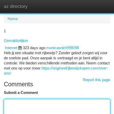
az directory
Togg
navi
Home
1
Gemakkelijker
Internet
323 days ago
monicasnkh998098
Heb jij een situatie met rijbewijs? Zonder geloof zorgen wij voor
de snelste pad. Onze aanpak is vertraagd en je bent altijd in
controle. We bieden verschillende methoden aan. Neem contact
met ons op voor meer
https://origineelrijbewijskopen.com/over-
ons/
Report this page
Comments
Submit a Comment