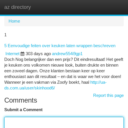
az directory
Togg
navi
Home
1
5 Eenvoudige feiten over keuken laten wrappen beschreven
Internet
303 days ago
andrew554i9gp1
Doch Nog belangrijker dan een prijs? Dit eindresultaat! Het geeft
je keuken ons volkomen nieuwe look, buiten drukte en binnen
een zoveel dagen. Onze klanten bestaan keer op keer
enthousiast aan dit resultaat – en dat is waar we het voor doen!
Wanneer je een vakman via Zoofy boekt, haal
http://ua-
ds.com.ua/user/skinhood6/
Report this page
Comments
Submit a Comment