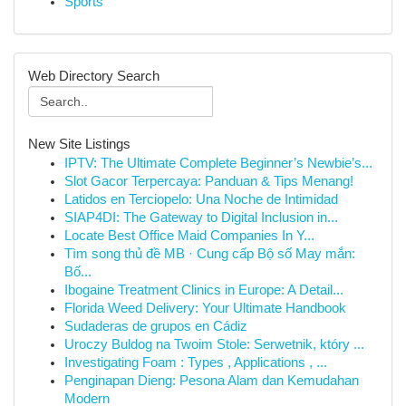
Sports
Web Directory Search
New Site Listings
IPTV: The Ultimate Complete Beginner’s Newbie’s...
Slot Gacor Terpercaya: Panduan & Tips Menang!
Latidos en Terciopelo: Una Noche de Intimidad
SIAP4DI: The Gateway to Digital Inclusion in...
Locate Best Office Maid Companies In Y...
Tìm song thủ đề MB · Cung cấp Bộ số May mắn:
Bố...
Ibogaine Treatment Clinics in Europe: A Detail...
Florida Weed Delivery: Your Ultimate Handbook
Sudaderas de grupos en Cádiz
Uroczy Buldog na Twoim Stole: Serwetnik, który ...
Investigating Foam : Types , Applications , ...
Penginapan Dieng: Pesona Alam dan Kemudahan
Modern