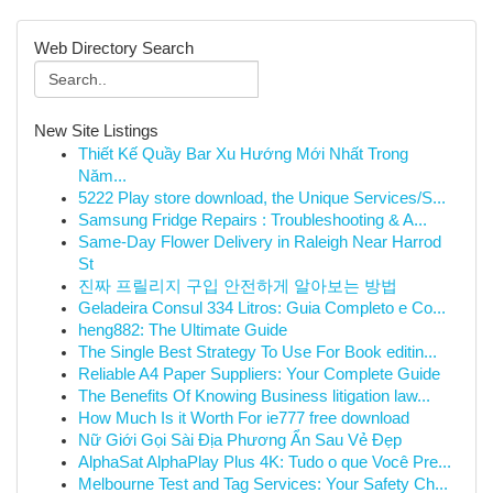
Web Directory Search
New Site Listings
Thiết Kế Quầy Bar Xu Hướng Mới Nhất Trong
Năm...
5222 Play store download, the Unique Services/S...
Samsung Fridge Repairs : Troubleshooting & A...
Same-Day Flower Delivery in Raleigh Near Harrod
St
진짜 프릴리지 구입 안전하게 알아보는 방법
Geladeira Consul 334 Litros: Guia Completo e Co...
heng882: The Ultimate Guide
The Single Best Strategy To Use For Book editin...
Reliable A4 Paper Suppliers: Your Complete Guide
The Benefits Of Knowing Business litigation law...
How Much Is it Worth For ie777 free download
Nữ Giới Gọi Sài Địa Phương Ẩn Sau Vẻ Đẹp
AlphaSat AlphaPlay Plus 4K: Tudo o que Você Pre...
Melbourne Test and Tag Services: Your Safety Ch...