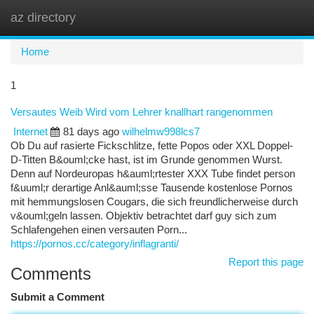
az directory
Togg
navi
Home
1
Versautes Weib Wird vom Lehrer knallhart rangenommen
Internet
81 days ago
wilhelmw998lcs7
Ob Du auf rasierte Fickschlitze, fette Popos oder XXL Doppel-
D-Titten B&ouml;cke hast, ist im Grunde genommen Wurst.
Denn auf Nordeuropas h&auml;rtester XXX Tube findet person
f&uuml;r derartige Anl&auml;sse Tausende kostenlose Pornos
mit hemmungslosen Cougars, die sich freundlicherweise durch
v&ouml;geln lassen. Objektiv betrachtet darf guy sich zum
Schlafengehen einen versauten Porn...
https://pornos.cc/category/inflagranti/
Report this page
Comments
Submit a Comment