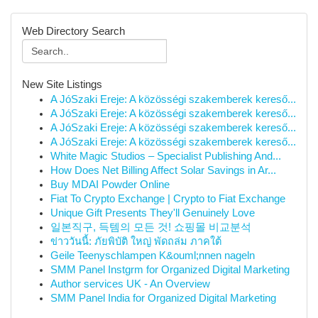
Web Directory Search
New Site Listings
A JóSzaki Ereje: A közösségi szakemberek kereső...
A JóSzaki Ereje: A közösségi szakemberek kereső...
A JóSzaki Ereje: A közösségi szakemberek kereső...
A JóSzaki Ereje: A közösségi szakemberek kereső...
White Magic Studios – Specialist Publishing And...
How Does Net Billing Affect Solar Savings in Ar...
Buy MDAI Powder Online
Fiat To Crypto Exchange | Crypto to Fiat Exchange
Unique Gift Presents They'll Genuinely Love
일본직구, 득템의 모든 것! 쇼핑몰 비교분석
ข่าววันนี้: ภัยพิบัติ ใหญ่ พัดถล่ม ภาคใต้
Geile Teenyschlampen K&ouml;nnen nageln
SMM Panel Instgrm for Organized Digital Marketing
Author services UK - An Overview
SMM Panel India for Organized Digital Marketing