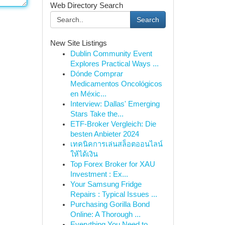
Web Directory Search
Search
New Site Listings
Dublin Community Event
Explores Practical Ways ...
Dónde Comprar
Medicamentos Oncológicos
en Méxic...
Interview: Dallas' Emerging
Stars Take the...
ETF-Broker Vergleich: Die
besten Anbieter 2024
เทคนิคการเล่นสล็อตออนไลน์
ให้ได้เงิน
Top Forex Broker for XAU
Investment : Ex...
Your Samsung Fridge
Repairs : Typical Issues ...
Purchasing Gorilla Bond
Online: A Thorough ...
Everything You Need to