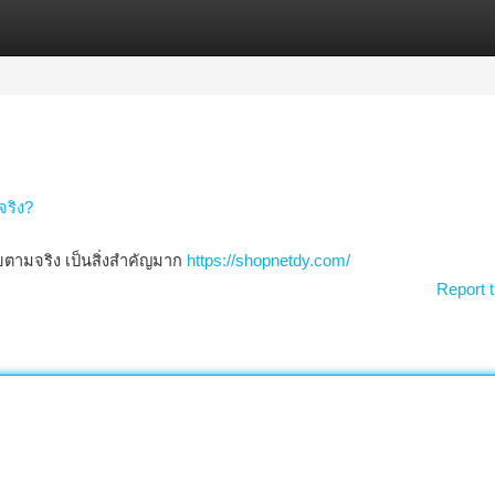
tegories
Register
Login
จริง?
ยตามจริง เป็นสิ่งสำคัญมาก
https://shopnetdy.com/
Report t