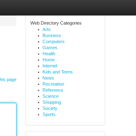
Web Directory Categories
Arts
Business
Computers
Games
Health
Home
Internet
Kids and Teens
News
his page
Recreation
Reference
Science
Shopping
Society
Sports