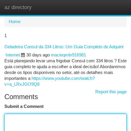
az directory
Togg
navi
Home
1
Geladeira Consul da 334 Litros: Um Guia Completo de Adquirir
Internet
30 days ago
macieqmln916981
Está planejando levar uma frigobar Consul com 334 litros ? Este
guia completo te ajuda a escolher a ideal decisão! Abordaremos
desde os tipos disponíveis no setor, até os detalhes mais
importantes a
https://www.youtube.com/watch?
v=a_LRxJGO9Q8
Report this page
Comments
Submit a Comment