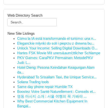
Web Directory Search
New Site Listings
Cómo la IA está transformando el turismo: una n...
Eleganckie młynki do soli i pieprzu z drewna bu...
Unlock Your Income: Selling Digital Downloads O...
Hartes FSK Movie Mit uners&auml;ttlicher Schlampe
PKV Games: CaraPKV Permainan: MetodePKV
Judi: L...
Hotel Dieng: Pesona Keindahan Keagungan Alam
da...
Hyderabad To Srisailam Taxi, the Unique Service...
Solana Trading tools
Same day phone repair Humble TX
Boostez Votre Santé Naturellement : Conseils et...
명동 마사지 소개 : 서울 여행의 꼭 가봐야 ...
Why Best Commercial Kitchen Equipment In
Bangal...